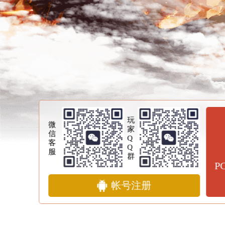
玩
微
家
信
Q
客
Q
服
群
P
帐号注册