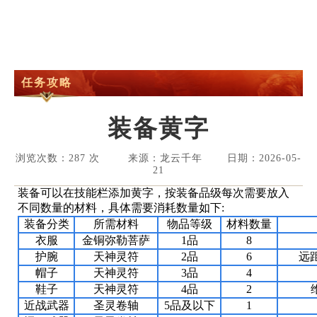
任务攻略
装备黄字
浏览次数：287 次 来源：龙云千年 日期：2026-05-
21
装备可以在技能栏添加黄字，按装备品级每次需要放入
不同数量的材料，
具体需要消耗数量如下:
装备分类
所需材料
物品等级
材料数量
衣服
金铜弥勒菩萨
1品
8
护腕
天神灵符
2品
6
远距
帽子
天神灵符
3品
4
鞋子
天神灵符
4品
2
近战武器
圣灵卷轴
5品及以下
1