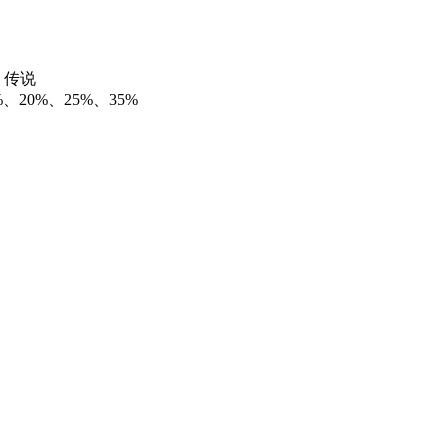
、传说
20%、25%、35%
中、鞋子-15躲闪
之间传承属性。