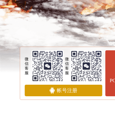
微
微
信
信
客
客
服
服
P
帐号注册