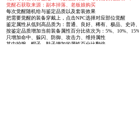
觉醒石获取来源：副本掉落、老板娘购买
每次觉醒随机给与鉴定品质以及套装效果
把需要觉醒的装备穿戴上，点击NPC选择对应部位觉醒
鉴定属性从低到高品质为：普通、良好、稀有、极品、史诗
按鉴定品质增加当前装备属性百分比依次为：5%、10%、15%、
只增加命中、躲闪、防御、攻击力、维持属性
其中护腕、帽子、鞋子增加的属性百分比翻倍
传说品质附加额外属性如下：
衣服-50防御、武器-1速度100攻击、帽子-30防御、护腕-15命
觉醒套装
青龙、朱雀、玄武、白虎需要3件套触发套装属性
麒麟需要5件套触发套装属性
套装属性游戏内体验
觉醒属性可以传承，需要觉醒传承石1个，只可以同类型装备